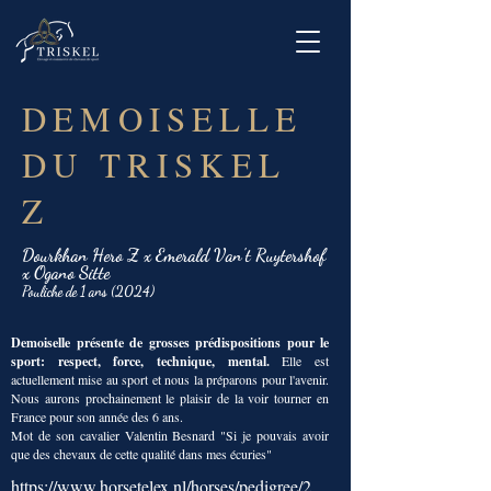
DEMOISELLE
DU TRISKEL
Z
Dourkhan Hero Z x Emerald Van't Ruytershof
x Ogano Sitte
Pouliche de 1 ans (2024)
Demoiselle présente de grosses prédispositions pour le
sport: respect, force, technique, mental.
Elle est
actuellement mise au sport et nous la préparons pour l'avenir.
Nous aurons prochainement le plaisir de la voir tourner en
France pour son année des 6 ans.
Mot de son cavalier Valentin Besnard "Si je pouvais avoir
que des chevaux de cette qualité dans mes écuries"
https://www.horsetelex.nl/horses/pedigree/2