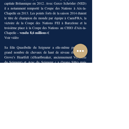
capitale Britannique en 2012. Avec Gerco Schröder (NED)
il a notamment remporté la Coupe des Nations à Aix-la-
Chapelle en 2013. Les points forts de la saison 2014 étaient
le titre de champion du monde par équipe à Caen/FRA, la
victoire de la Coupe des Nations FEI à Barcelone et la
troisième place à la Coupe des Nations au CHIO d’Aix-la-
Chapelle –
vendu
8,6 millions €
Voir vidéo
Sa fille Quasibelle du Seigneur a elle-même produit un
grand nombre de chevaux de haut de niveau dont
Oak
Grove’s Heartfelt
(xHeartbreaker, anciennement Verybelle
du Seigneur) et
Arac du Seigneur
( x Ogano Sitte) mais
aussi l'étalon performer Vivald'Ick (x Vivaldi du Seigneur).
La 2e mère, Atabelle du Seigneur a une origine assez
exceptionnelle : fille du regretté SCHILLING elle en a hérité
sa forte bascule sur les barres et ses gros moyens. Elle a
notamment produit Hortaxe du Seigneur qui est promis à un
très bel avenir à haut niveau. À 2 ans il est vainqueur de
l'épreuve de saut en liberté des 2 ans à Ghlin en 2015 , puis
agréé ÉTALON à 3 ans à l'expertise SBS ou il a montré une
force et une bascule extraordinaires. À 4 ans il impressionne
tellement sur ses premiers parcours qu'il réalise une
excellente saison de saillie en 2017. Ses premiers produits
ont hérité de ses qualités et semblent tous très prometteur.