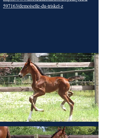
597163/demoiselle-du-triskel-z