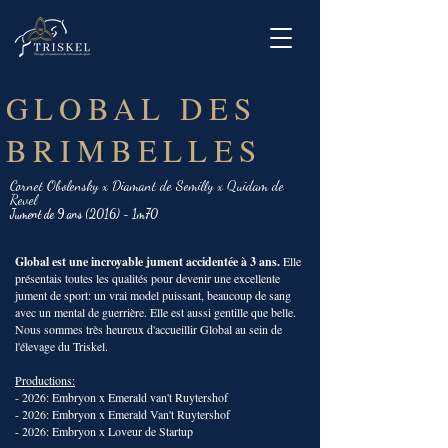
GLOBAL DES
BRIMBELLES
Cornet Obolensky x Diamant de Semilly x Quidam de
Revel
Jument
de 9 ans (2016) - 1
m70
Global est une incroyable jument accidentée à 3 ans.
Elle
présentais toutes les qualités pour devenir une excellente
jument de sport: un vrai model puissant, beaucoup de sang
avec un mental de guerrière. Elle est aussi gentille que belle.
Nous sommes très heureux d'accueillir Global au sein de
l'élevage du Triskel.
Productions:
- 2026: Embryon x Emerald van't Ruytershof
- 2026: Embryon x Emerald Van't Ruytershof
- 2026: Embryon x Loveur de Startup