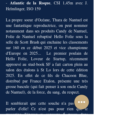
Atlantic de la Roque
-
, CSI 1,45m avec J.
Helmlinger, ISO 159
La propre soeur
d'Océane, Thara de Nantuel est
une fantastique reproductrice, on peut nommer
notamment dans ses produits Candy de Nantuel,
Folie de Nantuel rebaptisé Hello Folie sous la
selle de Scott Brash qui enchaine les classements
sur 160 en ce début 2025 et vice championne
d'Europe en 2025... Le
premier poulain de
Hello Folie, Loveur de Startup, récemment
approuvé au stud-book SF a fait carton plein au
salon des étalons à St Lo lors de cette édition
2025. En effet de ce fils de Chacoon Blue,
distribué par France Etalon, présente une très
grosse bascule (qui fait penser à son oncle Candy
de Nantuel), de la force, du sang, du respect.
Il semblerait que cette souche n'a pas fini de
parler d'elle! Ce n'est pas pour rien que le
magazine l'éperon y consacre 5 pages dans
l'édition de Février 2025 intitulé les "Les joyaux
de la Reine"