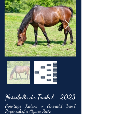
Nessibelle du Triskel - 2023
`
Ermitage Kalone x Emerald Van’t
Ruytershof x Ogano Sitte