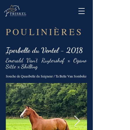
POULINIÈRES
Iperbelle du Ventel - 2018
`
Emerald Van’t Ruytershof x Ogano
Sitte x Shilling
Souche de Quasibelle du Seigneur / Ta Belle Van Sombeke