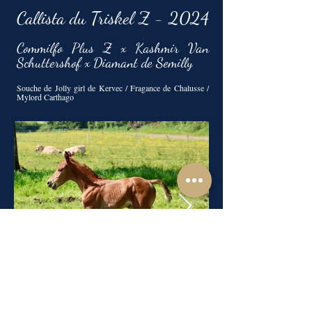
Callista du Triskel Z - 2024
Commilfo Plus Z x Kashmir Van
Schuttershof x Diamant de Semilly
Souche de Jolly girl de Kervec / Fragance de Chalusse /
Mylord Carthago