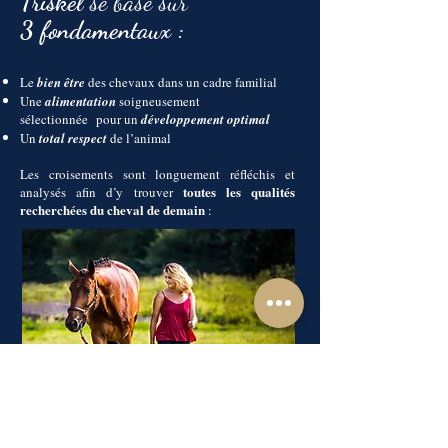
Triskel
se base sur
3 fondamentaux :
Le
bien être
des chevaux dans un cadre familial
Une
alimentation
soigneusement
sélectionnée
pour un
développement optimal
Un
total respect
de l’animal
Les croisements sont longuement réfléchis et
toutes les qualités
analysés afin d’y trouver
recherchées du cheval de demain
: