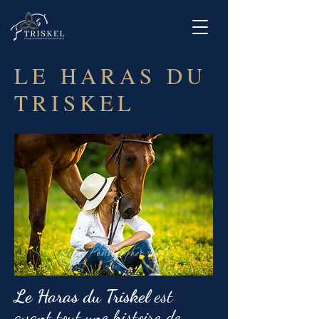
LE HARAS DU
TRISKEL
Le Haras du Triskel
est
avant tout une histoire de