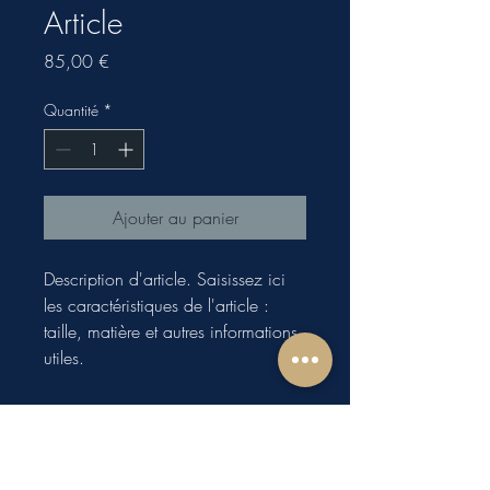
Article
Prix
85,00 €
Quantité
*
Ajouter au panier
Description d'article. Saisissez ici 
les caractéristiques de l'article : 
taille, matière et autres informations 
utiles.
DÉTAILS D'ARTICLE
Détails d'article. Saisissez ici les
POLITIQUE D'ÉCHANGE ET DE