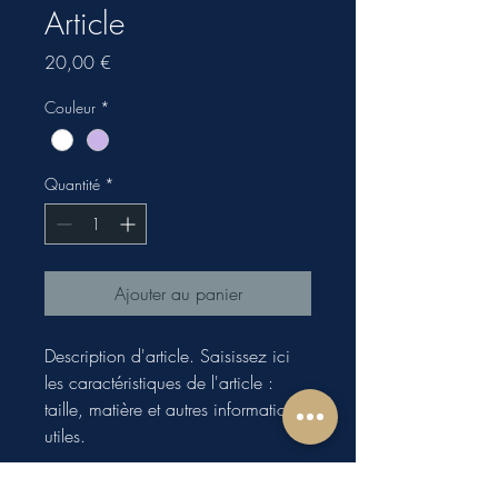
Article
Prix
20,00 €
Couleur
*
Quantité
*
Ajouter au panier
Description d'article. Saisissez ici 
les caractéristiques de l'article : 
taille, matière et autres informations 
utiles.