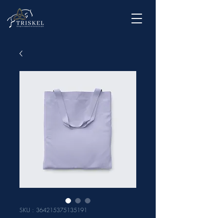
SKU : 364215375135191