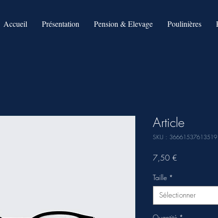
Accueil
Présentation
Pension & Elevage
Poulinières
Article
SKU : 36661537613519
Prix
7,50 €
Taille
*
Sélectionner
Quantité
*