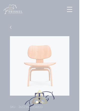
SKU : 36523641234523