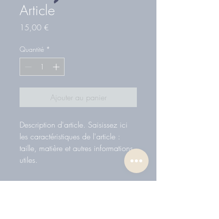
Article
Prix
15,00 €
Quantité
*
Ajouter au panier
Description d'article. Saisissez ici 
les caractéristiques de l'article : 
taille, matière et autres informations 
utiles.
DÉTAILS D'ARTICLE
Détails d'article. Saisissez ici les
POLITIQUE D'ÉCHANGE ET DE