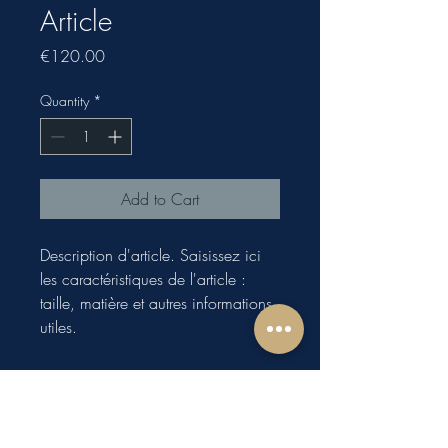
Article
Price
€120.00
Quantity
*
Add to Cart
Description d'article. Saisissez ici 
les caractéristiques de l'article : 
taille, matière et autres informations 
utiles.
DÉTAILS D'ARTICLE
Détails d'article. Saisissez ici les
POLITIQUE D'ÉCHANGE ET DE