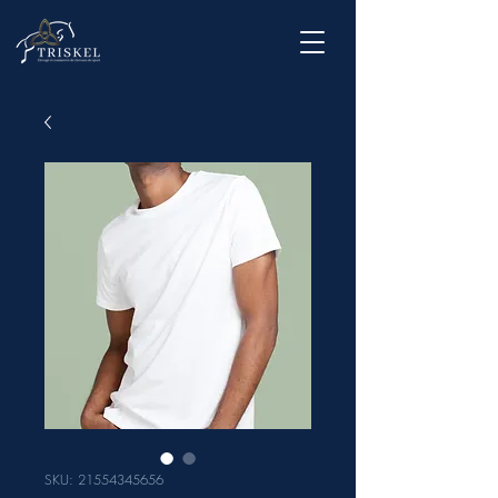
SKU: 21554345656