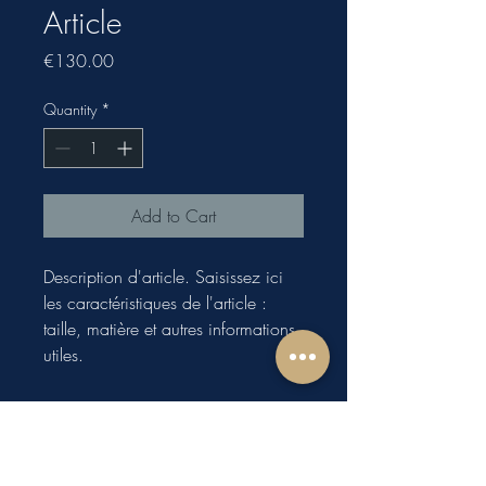
Article
Price
€130.00
Quantity
*
Add to Cart
Description d'article. Saisissez ici 
les caractéristiques de l'article : 
taille, matière et autres informations 
utiles.
DÉTAILS D'ARTICLE
Détails d'article. Saisissez ici les
POLITIQUE D'ÉCHANGE ET DE